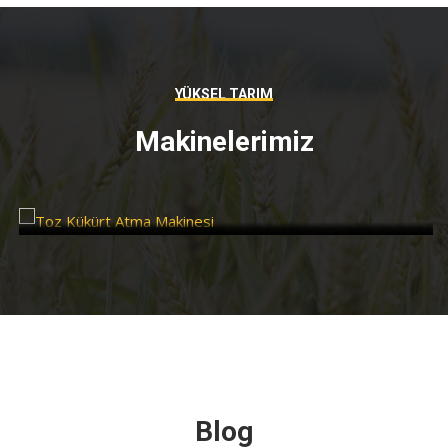
YÜKSEL TARIM
Makinelerimiz
Toz Kükürt Atma Makinesi
Yüksel
Blog