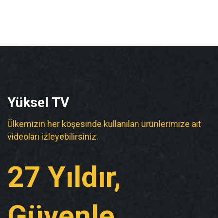
Yüksel TV
Ülkemizin her köşesinde kullanılan ürünlerimize ait
videoları izleyebilirsiniz.
27 Yıldır,
Güvenle...