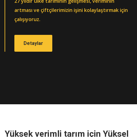
27 yıldır ülke tarımının gelişmesi, veriminin
artması ve
çiftçilerimizin işini kolaylaştırmak için
çalışıyoruz.
Detaylar
Yüksek verimli tarım için
Yüksel